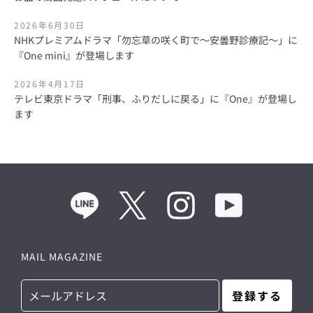
う
2026年6月30日
NHKプレミアムドラマ「勿忘草の咲く町で～安曇野診療記～」に
一
『One mini』が登場します
度
2026年4月17日
テレビ東京ドラマ「刑事、ふりだしに戻る」に『One』が登場し
検
ます
索
す
Line
Twitter
Instagram
YouTube
る
MAIL MAGAZINE
登録する