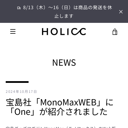
コ
8/13（木）～16（日）は商品の発送を休
ン
止します
テ
ン
ツ
カ
に
メ
ス
ー
キ
ニ
ッ
NEWS
プ
ト
す
ュ
る
を
ー
見
2024年10月17日
宝島社「MonoMaxWEB」に
る
「One」が紹介されました