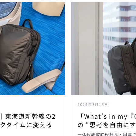
う
一
度
検
索
す
る
2026年3月13日
｜東海道新幹線の2
「What's in m
ークタイムに変える
の “思考を自由にす
一休代表取締役社長・榊淳