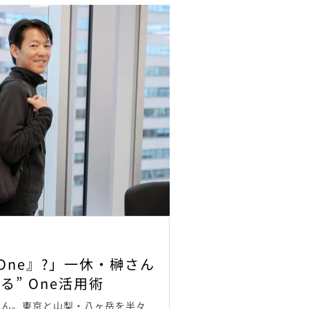
y『One』?」一休・榊さん
る” One活用術
さん。東京と山梨・八ヶ岳を半々