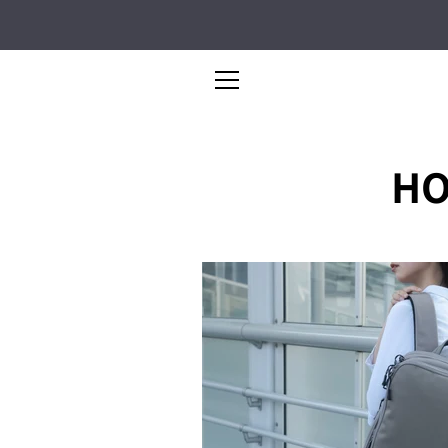
コ
ン
テ
ン
メ
ツ
に
ニ
ス
HO
キ
ュ
ッ
プ
ー
す
る