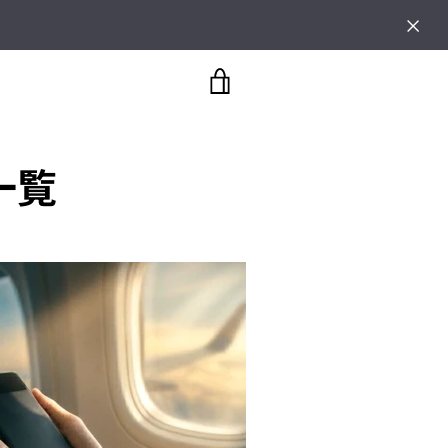
カ
ー
事一覧
ト
を
見
る