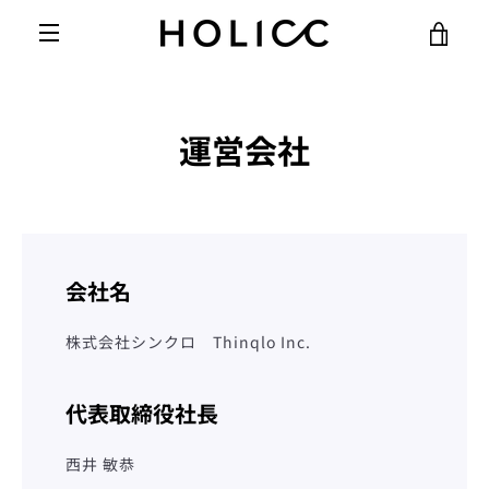
コ
カ
ン
テ
メ
ン
ー
ツ
ニ
に
運営会社
ト
ス
ュ
キ
を
ッ
ー
プ
す
見
る
会社名
る
株式会社シンクロ Thinqlo Inc.
代表取締役社長
西井 敏恭