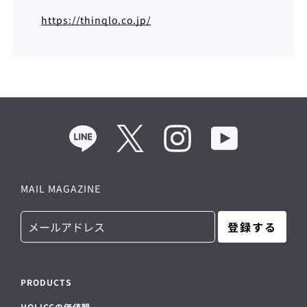
https://thinqlo.co.jp/
度
検
索
す
Line
Twitter
Instagram
YouTube
る
MAIL MAGAZINE
登録する
PRODUCTS
HOLICCの価値観