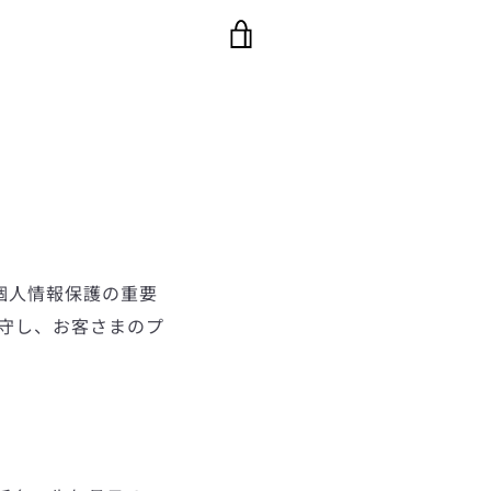
カ
ー
ト
を
見
、個人情報保護の重要
る
守し、お客さまのプ