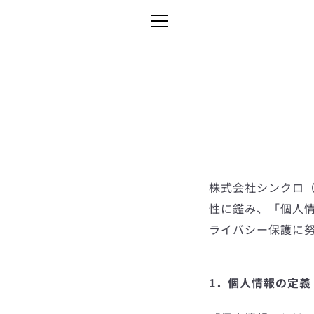
コ
ン
メ
テ
ン
ニ
ツ
に
ュ
ス
キ
ー
ッ
プ
株式会社シンクロ（
す
性に鑑み、「個人
る
ライバシー保護に
1．個人情報の定義