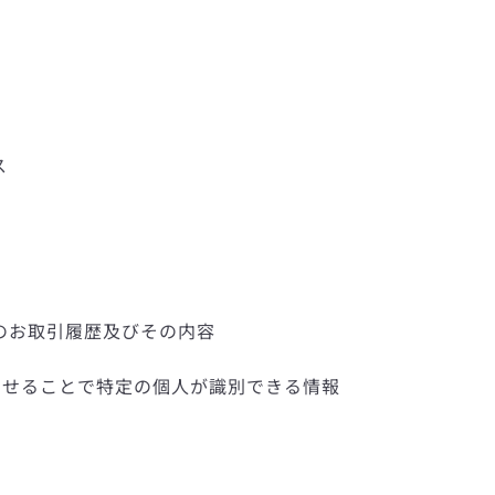
一
度
検
ス
索
す
る
のお取引履歴及びその内容
わせることで特定の個人が識別できる情報