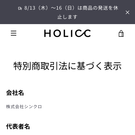
コ
8/13（木）～16（日）は商品の発送を休
ン
止します
テ
ン
ツ
カ
に
メ
ス
ー
キ
ニ
ッ
特別商取引法に基づく表示
プ
ト
す
ュ
る
を
ー
会社名
見
株式会社シンクロ
る
代表者名