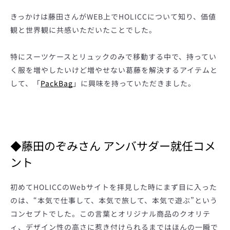
度
きっかけは藤田さんがWEB上でHOLICCについて知り、価値
観と世界観に共感いただいたことでした。
検
特にスーツケースとリュックのみで移動する中で、持ってい
索
く服を増やしたいけど増やせない葛藤を解決するアイテムと
して、「
PackBag
」に興味を持っていただきました。
す
る
◆藤田のぞみさん アンバサダー就任コメ
ント
初めてHOLICCのWebサイトを拝見した時にまず目に入った
のは、“本気で仕事して、本気で旅して、本気で遊ぶ”という
コンセプトでした。この言葉とオリジナル商品のクオリテ
ィ、デザイン性の高さに惹き付けられるまではほんの一瞬で