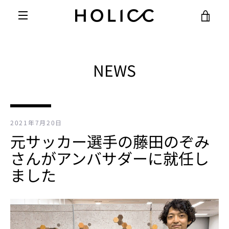
コ
カ
ン
テ
メ
ン
ー
ツ
ニ
に
NEWS
ト
ス
ュ
キ
を
ッ
ー
プ
す
見
2021年7月20日
る
元サッカー選手の藤田のぞみ
る
さんがアンバサダーに就任し
ました