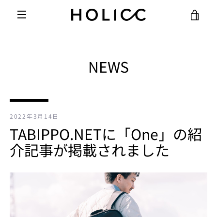
コ
カ
ン
テ
メ
ン
ー
ツ
ニ
に
NEWS
ト
ス
ュ
キ
を
ッ
ー
プ
す
見
2022年3月14日
る
TABIPPO.NETに「One」の紹
る
介記事が掲載されました