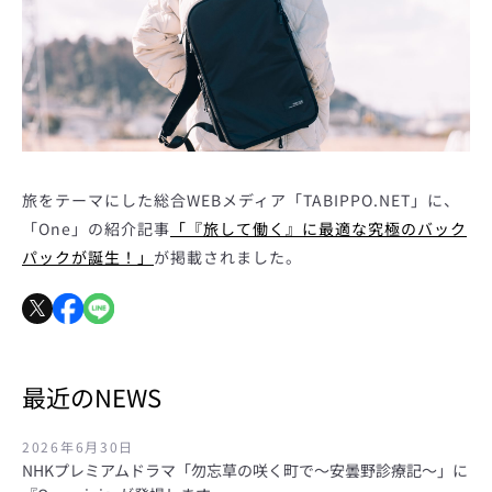
旅をテーマにした総合WEBメディア「TABIPPO.NET」に、
「One」の紹介記事
「『旅して働く』に最適な究極のバック
パックが誕生！」
が掲載されました。
も
最近のNEWS
う
2026年6月30日
一
NHKプレミアムドラマ「勿忘草の咲く町で～安曇野診療記～」に