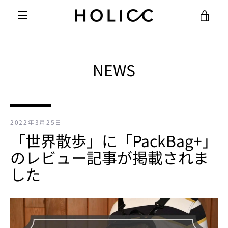
コ
カ
ン
テ
メ
ン
ー
ツ
ニ
に
NEWS
ト
ス
ュ
キ
を
ッ
ー
プ
す
見
2022年3月25日
る
「世界散歩」に「PackBag+」
る
のレビュー記事が掲載されま
した