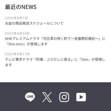
う
最近のNEWS
一
2026年8月7日
お盆の商品発送スケジュールについて
度
2026年6月30日
NHKプレミアムドラマ「勿忘草の咲く町で～安曇野診療記～」に
検
『One mini』が登場します
索
2026年4月17日
テレビ東京ドラマ「刑事、ふりだしに戻る」に『One』が登場し
す
ます
る
Line
Twitter
Instagram
YouTube