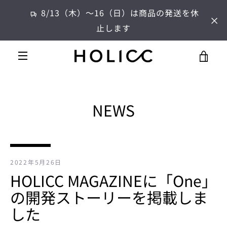
コ
8/13（木）～16（日）は商品の発送を休
ン
止します
テ
ン
ツ
カ
に
メ
ス
ー
キ
ニ
ッ
NEWS
プ
ト
す
ュ
る
を
ー
見
2022年5月26日
HOLICC MAGAZINEに「One」
る
の開発ストーリーを掲載しま
した