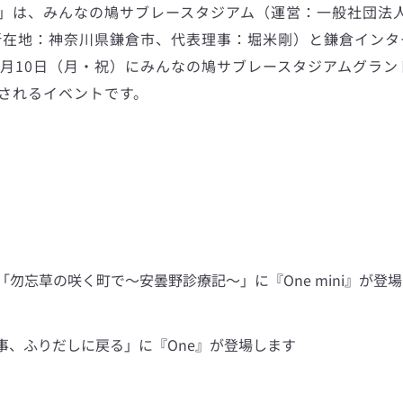
一
祭」は、みんなの鳩サブレースタジアム（運営：一般社団法
所在地：神奈川県鎌倉市、代表理事：堀米剛）と鎌倉インタ
度
年10月10日（月・祝）にみんなの鳩サブレースタジアムグラ
されるイベントです。
検
索
す
る
「勿忘草の咲く町で～安曇野診療記～」に『One mini』が登
事、ふりだしに戻る」に『One』が登場します