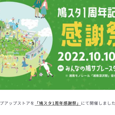
も
ップアップストアを
「鳩スタ1周年感謝祭」
にて開催しまし
う