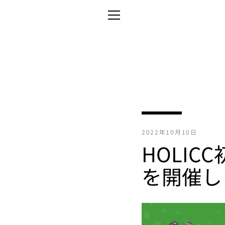
コ
ン
メ
テ
ン
ニ
ツ
に
ュ
ス
キ
ー
ッ
プ
2022年10月10日
す
HOLI
る
を開催し