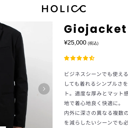
Giojacket
¥25,000
価
(税込)
格
ビジネスシーンでも使え
しても着れるシンプルさ
ト。適度な厚みとマット
地で着心地良く快適に。
内外に深さの異なる複数
を減らしたいシーンでも