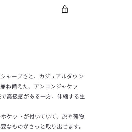
カ
ー
ト
を
見
るシャープさと、カジュアルダウン
る
を兼ね備えた、アンコンジャケッ
感で高級感がある一方、伸縮する生
のポケットが付いていて、旅や荷物
必要なものがさっと取り出せます。