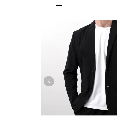
コ
ン
メ
テ
ン
ニ
ツ
に
ュ
ス
キ
ー
ッ
プ
す
る