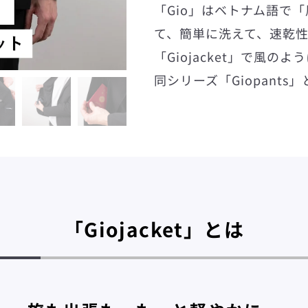
「Gio」はベトナム語で
て、簡単に洗えて、速乾
「Giojacket」で風の
同シリーズ「Giopant
「Giojacket」とは
も
う