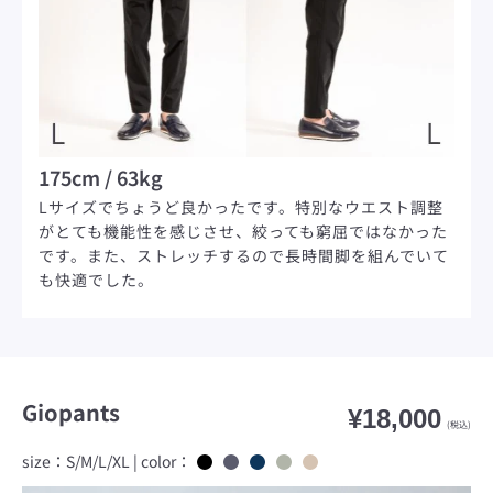
175cm / 63kg
161
できる
Lサイズでちょうど良かったです。特別なウエスト調整
Mサ
地が良
がとても機能性を感じさせ、絞っても窮屈ではなかった
すく
でも利
です。また、ストレッチするので長時間脚を組んでいて
も快適でした。
Giopants
¥18,000
(税込)
size：S/M/L/XL | color：