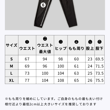
❷
❶
❸
❹
❺
❻
サイズ
ウエスト
ウエスト
ヒップ
もも周り
股上
股下
最大値
S
67
94
98
60
23
69.5
M
69
96
100
61
24
71.5
L
73
100
104
63
25
73.5
XL
77
104
108
65
26
75.5
※もも周りを細めにしています。ご自身のももの最も太い付け
根付近より最低2cm以上大きいサイズを推奨しております