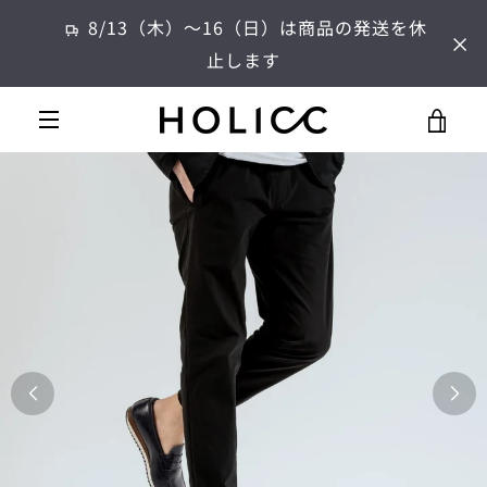
コ
8/13（木）～16（日）は商品の発送を休
ン
止します
テ
ン
ツ
カ
に
メ
ス
ー
キ
ニ
ッ
プ
ト
す
ュ
る
を
ー
見
る