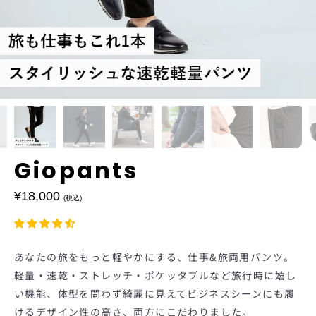
Giopants
価
¥18,000
(税込)
格
あなたの旅をもっと軽やかにする、仕事&旅両用パンツ。
軽量・速乾・ストレッチ・ポケッタブルなど旅行時に嬉し
も
い機能、体型を問わず綺麗に見えてビジネスシーンにも履
けるデザイン性の高さ、両方にこだわりました。