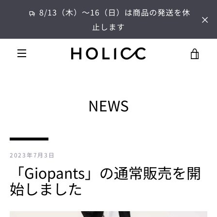
コ
8/13（木）～16（日）は商品の発送を休
ン
止します
テ
ン
ツ
カ
に
メ
ス
ー
キ
ニ
ッ
NEWS
プ
ト
す
ュ
る
を
ー
見
2023年7月3日
「Giopants」の通常販売を開
る
始しました