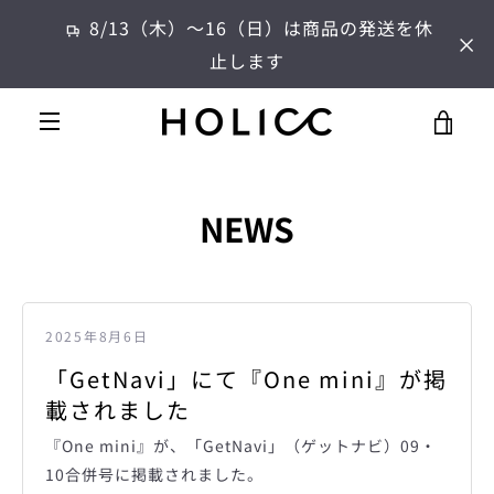
コ
8/13（木）～16（日）は商品の発送を休
ン
止します
テ
ン
ツ
カ
に
メ
ス
ー
キ
ニ
ッ
NEWS
プ
ト
す
ュ
る
を
ー
2025年8月6日
見
「GetNavi」にて『One mini』が掲
る
載されました
『One mini』が、「GetNavi」（ゲットナビ）09・
10合併号に掲載されました。