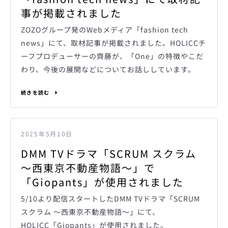
う
事が掲載されました
ZOZOグループ発のWebメディア「fashion tech
一
news」にて、取材記事が掲載されました。HOLICCチ
度
ーフプロデューサーの齊藤が、「One」の特徴やこだ
わり、今後の展開などについてお話ししています。
検
続きを読む
索
す
2025年5月10日
DMM TVドラマ「SCRUM スクラム
る
～西東京不動産物語～」で
「Giopants」が使用されました
5/10より配信スタートしたDMM TVドラマ「SCRUM
スクラム ～西東京不動産物語～」にて、
HOLICC「Giopants」が使用されました。