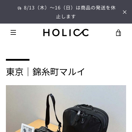
コ
8/13（木）～16（日）は商品の発送を休
ン
止します
テ
ン
ツ
カ
に
メ
ス
ー
キ
ニ
ッ
プ
ト
東京｜錦糸町マルイ
す
ュ
る
を
ー
見
る